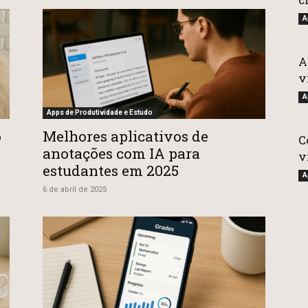
A
A
v
A
Apps de Produtividade e Estudo
o
Melhores aplicativos de
C
anotações com IA para
v
estudantes em 2025
A
6 de abril de 2025