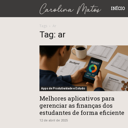
Carolina
INÍCIO
Matos
Tags
Ar
Tag: ar
Apps de Produtividade e Estudo
Melhores aplicativos para
gerenciar as finanças dos
estudantes de forma eficiente
12 de abril de 2025