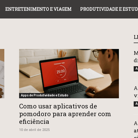
ENTRETENIMENTO E VIAGEM
PRODUTIVIDADE E ESTU
L
M
d
A
A
v
Apps de Produtividade e Estudo
Como usar aplicativos de
A
pomodoro para aprender com
eficiência
A
a
10 de abril de 2025
c