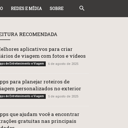
DO
REDES E MÍDIA
SOBRE
EITURA RECOMENDADA
elhores aplicativos para criar
iários de viagem com fotos e vídeos
pps de Entretenimento e Viagem
6 de agosto de 2025
pps para planejar roteiros de
iagem personalizados no exterior
pps de Entretenimento e Viagem
5 de agosto de 2025
pps que ajudam você a encontrar
trações gratuitas nas principais
idades