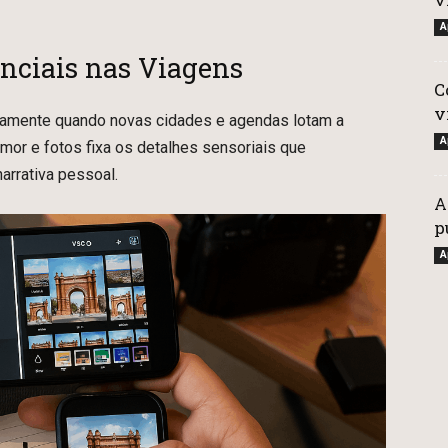
A
enciais nas Viagens
C
v
amente quando novas cidades e agendas lotam a
A
humor e fotos fixa os detalhes sensoriais que
arrativa pessoal.
A
p
A