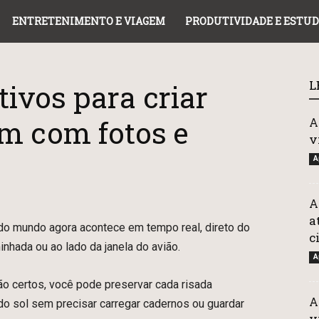
ENTRETENIMENTO E VIAGEM
PRODUTIVIDADE E ESTU
L
tivos para criar
em com fotos e
A
v
A
A
a
do mundo agora acontece em tempo real, direto do
c
nhada ou ao lado da janela do avião.
A
ção certos, você pode preservar cada risada
A
 do sol sem precisar carregar cadernos ou guardar
v