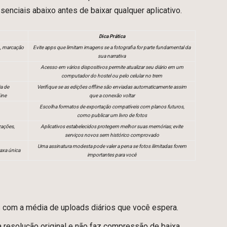
enciais abaixo antes de baixar qualquer aplicativo.
Dica Prática
o, marcação
Evite apps que limitam imagens se a fotografia for parte fundamental da
sua narrativa
Acesso em vários dispositivos permite atualizar seu diário em um
computador do hostel ou pelo celular no trem
a de
Verifique se as edições offline são enviadas automaticamente assim
ine
que a conexão voltar
Escolha formatos de exportação compatíveis com planos futuros,
como publicar um livro de fotos
zações,
Aplicativos estabelecidos protegem melhor suas memórias; evite
serviços novos sem histórico comprovado
Uma assinatura modesta pode valer a pena se fotos ilimitadas forem
taxa única
importantes para você
s com a média de uploads diários que você espera.
 resolução original e não faz compressão de baixa