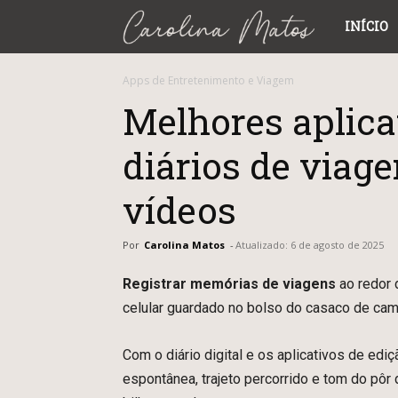
Carolina
INÍCIO
Matos
Apps de Entretenimento e Viagem
Melhores aplica
diários de viag
vídeos
Por
Carolina Matos
-
Atualizado:
6 de agosto de 2025
Registrar memórias de viagens
ao redor 
celular guardado no bolso do casaco de cami
Com o diário digital e os aplicativos de edi
espontânea, trajeto percorrido e tom do pôr