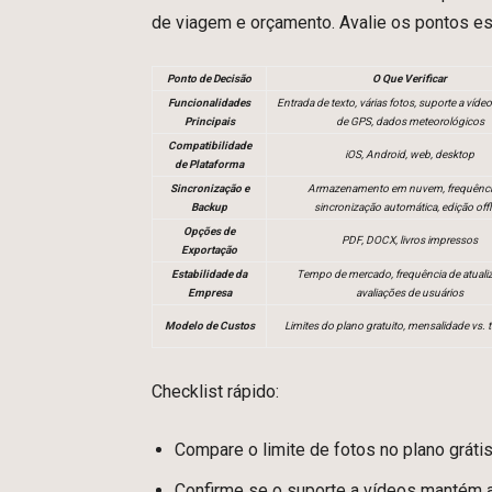
de viagem e orçamento. Avalie os pontos ess
Ponto de Decisão
O Que Verificar
Funcionalidades
Entrada de texto, várias fotos, suporte a víde
Principais
de GPS, dados meteorológicos
Compatibilidade
iOS, Android, web, desktop
de Plataforma
Sincronização e
Armazenamento em nuvem, frequênci
Backup
sincronização automática, edição offl
Opções de
PDF, DOCX, livros impressos
Exportação
Estabilidade da
Tempo de mercado, frequência de atuali
Empresa
avaliações de usuários
Modelo de Custos
Limites do plano gratuito, mensalidade vs. 
Checklist rápido:
Compare o limite de fotos no plano gráti
Confirme se o suporte a vídeos mantém a