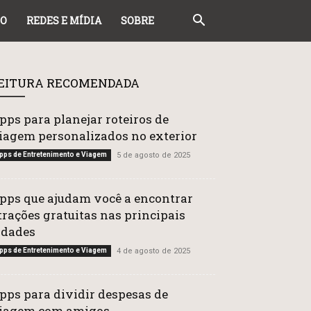
DO
REDES E MÍDIA
SOBRE
EITURA RECOMENDADA
pps para planejar roteiros de
iagem personalizados no exterior
pps de Entretenimento e Viagem
5 de agosto de 2025
pps que ajudam você a encontrar
trações gratuitas nas principais
idades
pps de Entretenimento e Viagem
4 de agosto de 2025
pps para dividir despesas de
iagem com amigos