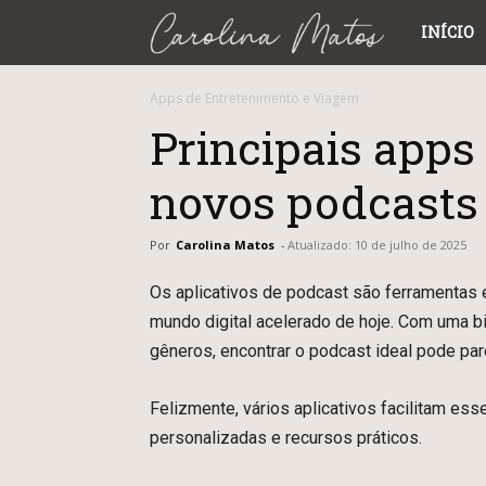
Carolina
INÍCIO
Matos
Apps de Entretenimento e Viagem
Principais apps
novos podcasts
Por
Carolina Matos
-
Atualizado:
10 de julho de 2025
Os aplicativos de podcast são ferramentas 
mundo digital acelerado de hoje. Com uma b
gêneros, encontrar o podcast ideal pode pare
Felizmente, vários aplicativos facilitam e
personalizadas e recursos práticos.