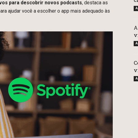
ivos para descobrir novos podcasts
, destaca as
A
para ajudar você a escolher o app mais adequado às
A
v
A
C
v
A