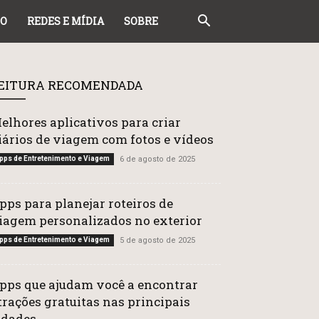
DO
REDES E MÍDIA
SOBRE
EITURA RECOMENDADA
elhores aplicativos para criar
iários de viagem com fotos e vídeos
pps de Entretenimento e Viagem
6 de agosto de 2025
pps para planejar roteiros de
iagem personalizados no exterior
pps de Entretenimento e Viagem
5 de agosto de 2025
pps que ajudam você a encontrar
trações gratuitas nas principais
idades