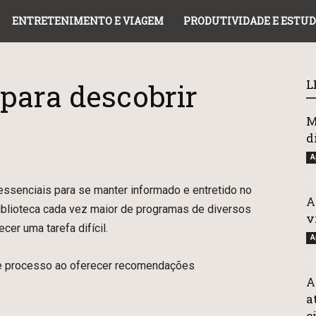
ENTRETENIMENTO E VIAGEM
PRODUTIVIDADE E ESTU
L
 para descobrir
M
d
A
essenciais para se manter informado e entretido no
A
iblioteca cada vez maior de programas de diversos
v
cer uma tarefa difícil.
A
sse processo ao oferecer recomendações
A
a
c