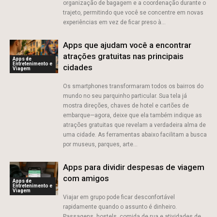
organização de bagagem e a coordenação durante o
trajeto, permitindo que você se concentre em novas
experiências em vez de ficar preso à...
Apps que ajudam você a encontrar
atrações gratuitas nas principais
Apps de
Entretenimento e
cidades
Viagem
Os smartphones transformaram todos os bairros do
mundo no seu parquinho particular. Sua tela já
mostra direções, chaves de hotel e cartões de
embarque—agora, deixe que ela também indique as
atrações gratuitas que revelam a verdadeira alma de
uma cidade. As ferramentas abaixo facilitam a busca
por museus, parques, arte...
Apps para dividir despesas de viagem
com amigos
Apps de
Entretenimento e
Viagem
Viajar em grupo pode ficar desconfortável
rapidamente quando o assunto é dinheiro.
Passagens, hostels, comida de rua e atividades de