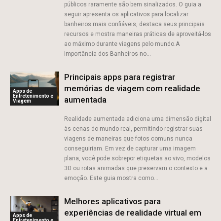
públicos raramente são bem sinalizados. O guia a
seguir apresenta os aplicativos para localizar
banheiros mais confiáveis, destaca seus principais
recursos e mostra maneiras práticas de aproveitá-los
ao máximo durante viagens pelo mundo.A
Importância dos Banheiros no...
Principais apps para registrar
memórias de viagem com realidade
Apps de
Entretenimento e
aumentada
Viagem
Realidade aumentada adiciona uma dimensão digital
às cenas do mundo real, permitindo registrar suas
viagens de maneiras que fotos comuns nunca
conseguiriam. Em vez de capturar uma imagem
plana, você pode sobrepor etiquetas ao vivo, modelos
3D ou rotas animadas que preservam o contexto e a
emoção. Este guia mostra como...
Melhores aplicativos para
experiências de realidade virtual em
Apps de
Entretenimento e