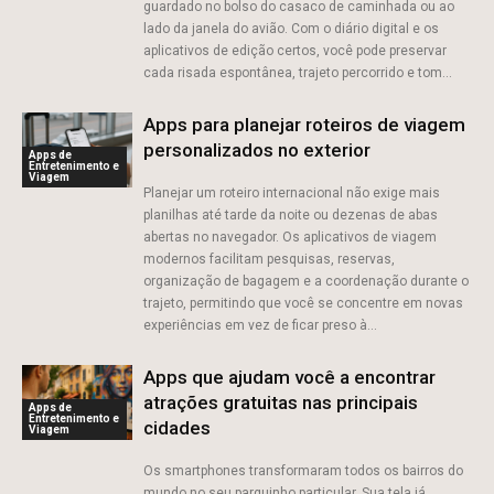
guardado no bolso do casaco de caminhada ou ao
lado da janela do avião. Com o diário digital e os
aplicativos de edição certos, você pode preservar
cada risada espontânea, trajeto percorrido e tom...
Apps para planejar roteiros de viagem
personalizados no exterior
Apps de
Entretenimento e
Viagem
Planejar um roteiro internacional não exige mais
planilhas até tarde da noite ou dezenas de abas
abertas no navegador. Os aplicativos de viagem
modernos facilitam pesquisas, reservas,
organização de bagagem e a coordenação durante o
trajeto, permitindo que você se concentre em novas
experiências em vez de ficar preso à...
Apps que ajudam você a encontrar
atrações gratuitas nas principais
Apps de
Entretenimento e
cidades
Viagem
Os smartphones transformaram todos os bairros do
mundo no seu parquinho particular. Sua tela já