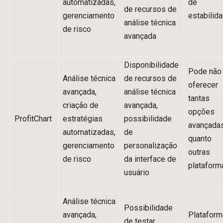
automatizadas,
de
de recursos de
gerenciamento
estabilid
análise técnica
de risco
avançada
Disponibilidade
Pode não
Análise técnica
de recursos de
oferecer
avançada,
análise técnica
tantas
criação de
avançada,
opções
ProfitChart
estratégias
possibilidade
avançada
automatizadas,
de
quanto
gerenciamento
personalização
outras
de risco
da interface de
plataform
usuário
Análise técnica
Possibilidade
avançada,
Plataform
de testar